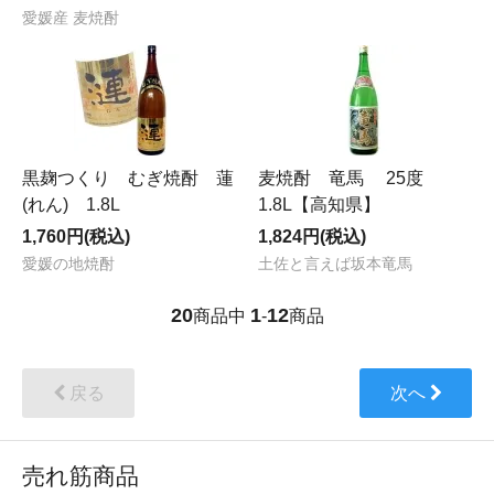
愛媛産 麦焼酎
黒麹つくり むぎ焼酎 蓮
麦焼酎 竜馬 25度
(れん) 1.8L
1.8L【高知県】
1,760円(税込)
1,824円(税込)
愛媛の地焼酎
土佐と言えば坂本竜馬
20
1
12
商品中
-
商品
戻る
次へ
売れ筋商品