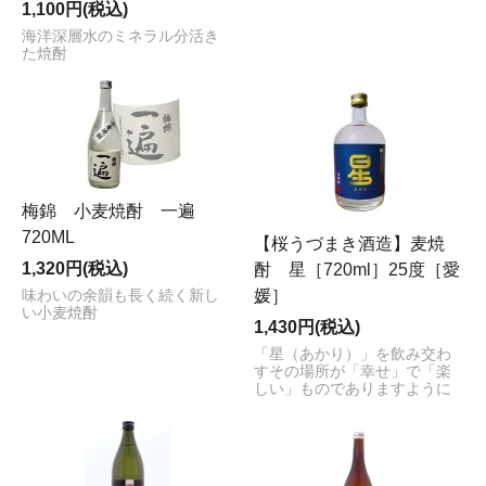
1,100円(税込)
海洋深層水のミネラル分活き
た焼酎
梅錦 小麦焼酎 一遍
720ML
【桜うづまき酒造】麦焼
1,320円(税込)
酎 星［720ml］25度［愛
媛］
味わいの余韻も長く続く新し
い小麦焼酎
1,430円(税込)
「星（あかり）」を飲み交わ
すその場所が「幸せ」で「楽
しい」ものでありますように