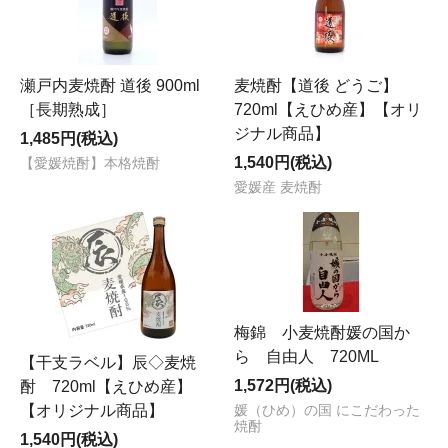
瀬戸内麦焼酎 道後 900ml
麦焼酎【道後 どうご】
［長期熟成］
720ml【えひめ産】【オリ
ジナル商品】
1,485円(税込)
1,540円(税込)
【愛媛焼酎】本格焼酎
愛媛産 麦焼酎
梅錦 小麦焼酎媛の国か
ら 自由人 720ML
【干支ラベル】辰◇麦焼
1,572円(税込)
酎 720ml【えひめ産】
【オリジナル商品】
媛（ひめ）の国 にこだわった
焼酎
1,540円(税込)