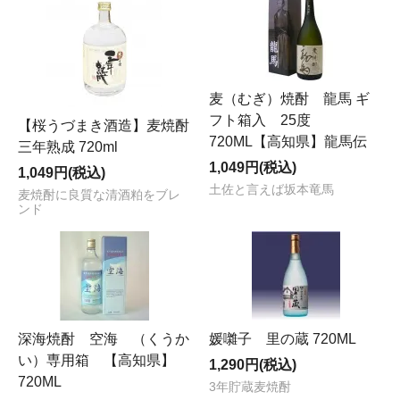
麦（むぎ）焼酎 龍馬 ギ
フト箱入 25度
【桜うづまき酒造】麦焼酎
720ML【高知県】龍馬伝
三年熟成 720ml
1,049円(税込)
1,049円(税込)
土佐と言えば坂本竜馬
麦焼酎に良質な清酒粕をブレ
ンド
深海焼酎 空海 （くうか
媛囃子 里の蔵 720ML
い）専用箱 【高知県】
1,290円(税込)
720ML
3年貯蔵麦焼酎