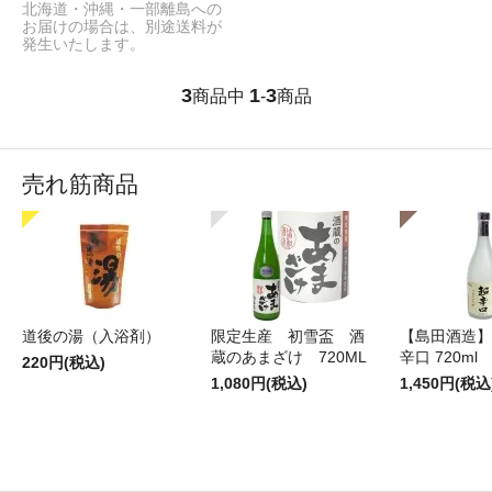
北海道・沖縄・一部離島への
お届けの場合は、別途送料が
発生いたします。
3
1
3
商品中
-
商品
売れ筋商品
道後の湯（入浴剤）
限定生産 初雪盃 酒
【島田酒造】
蔵のあまざけ 720ML
辛口 720ml
220円(税込)
1,080円(税込)
1,450円(税込