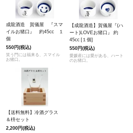
成龍酒造 賀儀屋 『スマ
【成龍酒造】賀儀屋『(ハ
イルお猪口』 約45cc １
ート)LOVEお猪口』 約
個
45cc [１個]
550円(税込)
550円(税込)
笑う門には福来る、スマイル
愛媛産には愛がある、ハート
お猪口。
のお猪口。
【送料無料】冷酒グラス
＆枡セット
2,200円(税込)