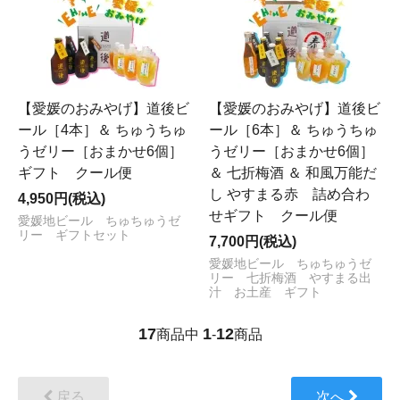
【愛媛のおみやげ】道後ビ
【愛媛のおみやげ】道後ビ
ール［4本］＆ ちゅうちゅ
ール［6本］＆ ちゅうちゅ
うゼリー［おまかせ6個］
うゼリー［おまかせ6個］
ギフト クール便
＆ 七折梅酒 ＆ 和風万能だ
し やすまる赤 詰め合わ
4,950円(税込)
せギフト クール便
愛媛地ビール ちゅちゅうゼ
リー ギフトセット
7,700円(税込)
愛媛地ビール ちゅちゅうゼ
リー 七折梅酒 やすまる出
汁 お土産 ギフト
17
1
12
商品中
-
商品
戻る
次へ