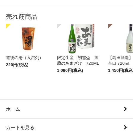
売れ筋商品
道後の湯（入浴剤）
限定生産 初雪盃 酒
【島田酒造】
蔵のあまざけ 720ML
辛口 720ml
220円(税込)
1,080円(税込)
1,450円(税込
ホーム
カートを見る