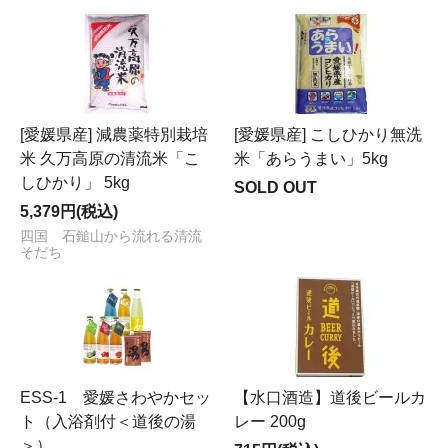
[愛媛県産] 減農薬特別栽培
[愛媛県産] こしひかり無洗
米 久万高原の清流米「こ
米「あらうまい」5kg
しひかり」 5kg
SOLD OUT
5,379円(税込)
四国 石鎚山から流れる清流
そだち
ESS-1 愛媛さわやかセッ
【水口酒造】道後ビールカ
ト（入浴剤付＜道後の湯
レー 200g
＞）