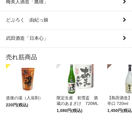
梅美人酒造「鷹雄」
どぶろく 由紀っ娘
武田酒造「日本心」
売れ筋商品
道後の湯（入浴剤）
限定生産 初雪盃 酒
【島田酒造】
蔵のあまざけ 720ML
辛口 720ml
220円(税込)
1,080円(税込)
1,450円(税込