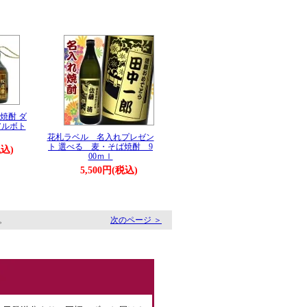
焼酎 ダ
アルボト
花札ラベル 名入れプレゼン
ト 選べる 麦・そば焼酎 9
税込)
00ｍｌ
5,500円(税込)
す。
次のページ ＞