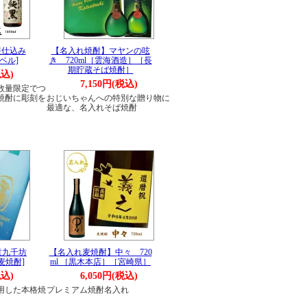
甕仕込み
【名入れ焼酎】マヤンの呟
ラベル]
き 720ml［雲海酒造］［長
期貯蔵そば焼酎］
税込)
7,150円(税込)
数量限定でつ
焼酎に彫刻を
おじいちゃんへの特別な贈り物に
最適な、名入れそば焼酎
童九千坊
【名入れ麦焼酎】中々 720
格麦焼酎]
ml ［黒木本店］［宮崎県］
税込)
6,050円(税込)
用した本格焼
プレミアム焼酎名入れ