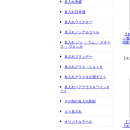
名入れ泡盛
名入れ日本酒
名入れウイスキー
名入れノンアルコール
【
ン魔
名入れ ジン ・ ラム ・ テキー
焼酎
ラ ・ ウォッカ
名入れブランデー
【永
名入れグラス・ジョッキ
名入れグラス＆お酒ギフト
名入れペアグラス＆ワインギ
フト
その他の名入れ彫刻
ＵＶ名入れ
オリジナルラベル
【
【名