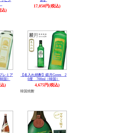
ラッピン
刻】
］
17,050円(税込)
税込)
プレミア
【名入れ焼酎】鏡月Green 2
［韓国］
0度 700ml［韓国］
税込)
4,675円(税込)
韓国焼酎