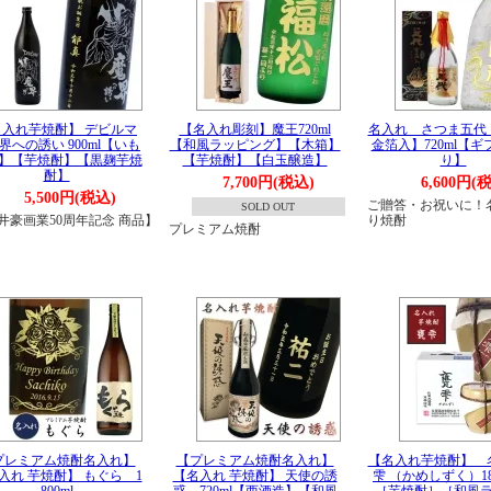
名入れ芋焼酎】 デビルマ
【名入れ彫刻】魔王720ml
名入れ さつま五代
界への誘い 900ml【いも
【和風ラッピング】【木箱】
金箔入】720ml【
】【芋焼酎】【黒麹芋焼
【芋焼酎】【白玉醸造】
り】
酎】
7,700円(税込)
6,600円(
5,500円(税込)
ご贈答・お祝いに！
SOLD OUT
井豪画業50周年記念 商品】
り焼酎
プレミアム焼酎
プレミアム焼酎名入れ】
【プレミアム焼酎名入れ】
【名入れ芋焼酎】 
入れ 芋焼酎】 もぐら 1
【名入れ 芋焼酎】 天使の誘
雫 （かめしずく）18