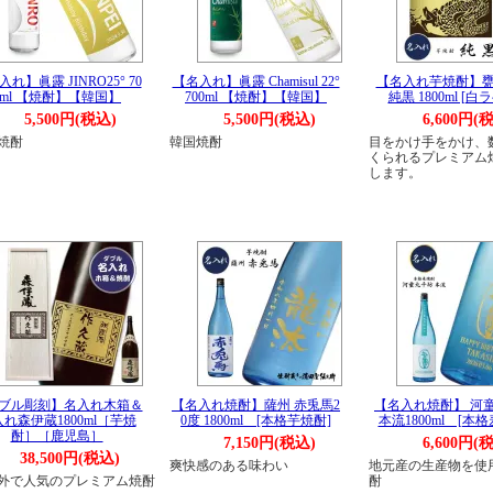
れ】眞露 JINRO25° 70
【名入れ】眞露 Chamisul 22°
【名入れ芋焼酎】
0ml 【焼酎】【韓国】
700ml 【焼酎】【韓国】
純黒 1800ml [白
5,500円(税込)
5,500円(税込)
6,600円(
焼酎
韓国焼酎
目をかけ手をかけ、
くられるプレミアム
します。
ブル彫刻】名入れ木箱＆
【名入れ焼酎】薩州 赤兎馬2
【名入れ焼酎】 河
れ森伊蔵1800ml［芋焼
0度 1800ml [本格芋焼酎]
本流1800ml [本
酎］［鹿児島］
7,150円(税込)
6,600円(
38,500円(税込)
爽快感のある味わい
地元産の生産物を使
外で人気のプレミアム焼酎
酎