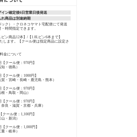
ザイン確定後6日営業日後発送
入れ商品は別途納期
パック）・クロネコヤマト宅配便にて発送
付・時間指定できます。
MLビン商品12本】/【1.8Lビン6本まで】
いたします。【クール便は指定商品に設定さ
の料金について
円【クール便：970円】
高知・徳島）
円【クール便：1000円】
佐賀・宮崎・長崎・鹿児島・熊本）
円【クール便：970円】
島根・鳥取・岡山）
円【クール便：970円】
・奈良・滋賀・京都・兵庫）
【クール便：1,100円】
富山・新潟）
円【クール便：1,000円】
三重・岐阜）