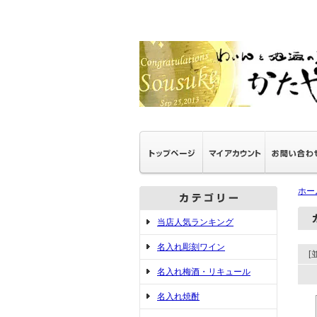
ホー
当店人気ランキング
名入れ彫刻ワイン
[
名入れ梅酒・リキュール
名入れ焼酎