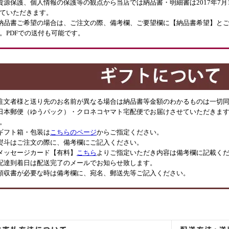
資源保護、個人情報の保護等の観点から当店では納品書・明細書は2017年7
ていただきます。
納品書ご希望の場合は、ご注文の際、備考欄、ご要望欄に【納品書希望】と
。PDFでの送付も可能です。
注文者様と送り先のお名前が異なる場合は納品書等金額のわかるものは一切
日本郵便（ゆうパック）・クロネコヤマト宅配便でお届けさせていただきます
。
ギフト箱・包装は
こちらのページ
からご指定ください。
熨斗はご注文の際に、備考欄にご記入ください。
メッセージカード【有料】
こちら
よりご指定いただき内容は備考欄に記載く
配達到着日は配送完了のメールでお知らせ致します。
領収書が必要な時は備考欄に、宛名、郵送先等ご記入ください。