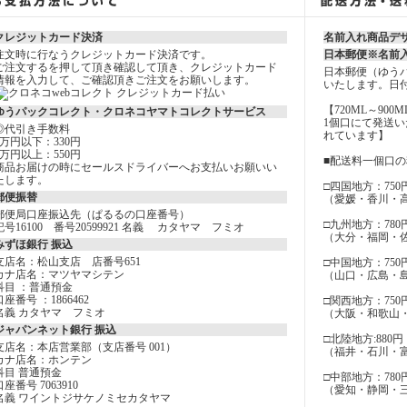
クレジットカード決済
名前入れ商品デ
注文時に行なうクレジットカード決済です。
日本郵便※名前
ご注文するを押して頂き確認して頂き、クレジットカード
日本郵便（ゆう
情報を入力して、ご確認頂きご注文をお願いします。
いたします。日
【720ML～900
ゆうパックコレクト・クロネコヤマトコレクトサービス
1個口にて発送
◎代引き手数料
れています】
3万円以下：330円
3万円以上：550円
■配送料一個口
商品お届けの時にセールスドライバーへお支払いお願いい
たします。
□四国地方：750
郵便振替
（愛媛・香川・
郵便局口座振込先（ぱるるの口座番号）
□九州地方：780
記号16100 番号20599921 名義 カタヤマ フミオ
（大分・福岡・
みずほ銀行 振込
支店名：松山支店 店番号651
□中国地方：750
カナ店名：マツヤマシテン
（山口・広島・
科目 ：普通預金
口座番号 ：1866462
□関西地方：750
名義 カタヤマ フミオ
（大阪・和歌山
ジャパンネット銀行 振込
□北陸地方:880円
支店名：本店営業部（支店番号 001）
（福井・石川・
カナ店名：ホンテン
科目 普通預金
□中部地方：780
口座番号 7063910
（愛知・静岡・
名義 ワイントジサケノミセカタヤマ