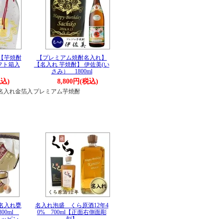
【芋焼酎
【プレミアム焼酎名入れ】
ギフト箱入
【名入れ 芋焼酎】 伊佐美(い
さみ） 1800ml
税込)
8,800円(税込)
名入れ金箔入
プレミアム芋焼酎
名入れ甕
名入れ泡盛 くら原酒12年4
00ml
0% 700ml【正面右側面彫