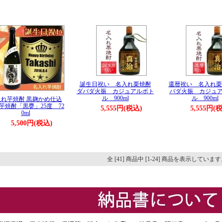
誕生日祝い 名入れ栗焼酎
還暦祝い 名入れ栗
ダバダ火振 カジュアルボト
バダ火振 カジュ
ル 900ml
ル 900ml
入れ芋焼酎 黒麹かめ仕込
芋焼酎「黒甕」25度 72
5,555円(税込)
5,555円(
0ml
5,500円(税込)
全 [41] 商品中 [1-24] 商品を表示していま