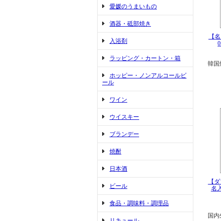
愛媛のうまいもの
酒器・砥部焼き
【名入
入浴剤
ラッピング・カートン・箱
韓国
ホッピー・ノンアルコールビ
ール
ワイン
ウイスキー
ブランデー
焼酎
日本酒
【ダ
ビール
名入
食品・調味料・調理品
国内
リキュール