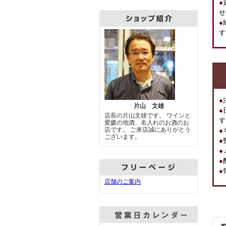
●
せ
●
す
●
片山 文雄
●
店長の片山文雄です。 ワインと
す
愛媛の地酒、名入れのお酒のお
店です。 ご来店誠にありがとう
●
ございます。
●
●
●
●
店舗のご案内