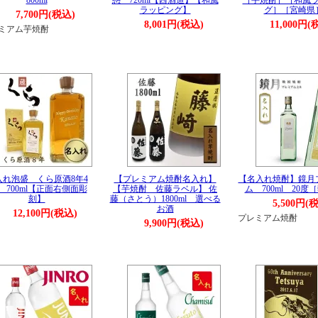
800ml
惑 720ml【西酒造】【和風
［芋焼酎］［和風
ラッピング】
グ］［宮崎県
7,700円(税込)
8,001円(税込)
11,000円(
ミアム芋焼酎
入れ泡盛 くら原酒8年4
【プレミアム焼酎名入れ】
【名入れ焼酎】鏡月
 700ml【正面右側面彫
【芋焼酎 佐藤ラベル】 佐
ム 700ml 20度
刻】
藤（さとう）1800ml 選べる
5,500円(
お酒
12,100円(税込)
プレミアム焼酎
9,900円(税込)