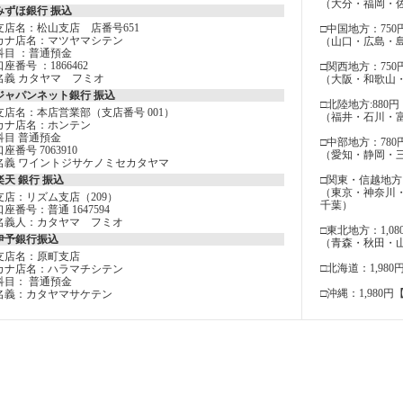
（大分・福岡・
みずほ銀行 振込
支店名：松山支店 店番号651
□中国地方：750
カナ店名：マツヤマシテン
（山口・広島・
科目 ：普通預金
口座番号 ：1866462
□関西地方：750
名義 カタヤマ フミオ
（大阪・和歌山
ジャパンネット銀行 振込
□北陸地方:880円
支店名：本店営業部（支店番号 001）
（福井・石川・
カナ店名：ホンテン
科目 普通預金
□中部地方：780
口座番号 7063910
（愛知・静岡・
名義 ワイントジサケノミセカタヤマ
楽天 銀行 振込
□関東・信越地方：
（東京・神奈川
支店：リズム支店（209）
千葉）
口座番号：普通 1647594
名義人：カタヤマ フミオ
□東北地方：1,08
伊予銀行振込
（青森・秋田・
支店名：原町支店
□北海道：1,980
カナ店名：ハラマチシテン
科目： 普通預金
□沖縄：1,980円
名義：カタヤマサケテン