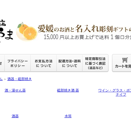
ム
酒器・砥部焼き
＞
酒・湯せん器
砥部焼き酒 器
ワイン・グラス・ポ
ナイフ
酒器
水筒