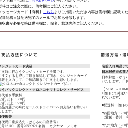
ギフト箱・包装は
こちらのページ
からご指定ください。
熨斗はご注文の際に、備考欄にご記入ください。
メッセージカード【有料】
こちら
よりご指定いただき内容は備考欄に記載く
配達到着日は配送完了のメールでお知らせ致します。
領収書が必要な時は備考欄に、宛名、郵送先等ご記入ください。
クレジットカード決済
名前入れ商品デ
注文時に行なうクレジットカード決済です。
日本郵便※名前
ご注文するを押して頂き確認して頂き、クレジットカード
日本郵便（ゆう
情報を入力して、ご確認頂きご注文をお願いします。
いたします。日
【720ML～900
ゆうパックコレクト・クロネコヤマトコレクトサービス
1個口にて発送
◎代引き手数料
れています】
3万円以下：330円
3万円以上：550円
■配送料一個口
商品お届けの時にセールスドライバーへお支払いお願いい
たします。
□四国地方：750
郵便振替
（愛媛・香川・
郵便局口座振込先（ぱるるの口座番号）
□九州地方：780
記号16100 番号20599921 名義 カタヤマ フミオ