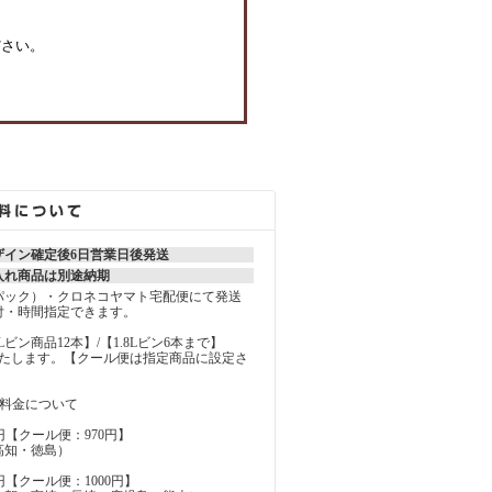
ださい。
ザイン確定後6日営業日後発送
入れ商品は別途納期
パック）・クロネコヤマト宅配便にて発送
付・時間指定できます。
MLビン商品12本】/【1.8Lビン6本まで】
いたします。【クール便は指定商品に設定さ
の料金について
円【クール便：970円】
高知・徳島）
円【クール便：1000円】