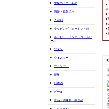
愛媛のうまいもの
●
す
酒器・砥部焼き
●
●
入浴剤
●
●
ラッピング・カートン・箱
●
ホッピー・ノンアルコールビ
ール
ワイン
ウイスキー
ブランデー
焼酎
日本酒
ビール
食品・調味料・調理品
リキュール