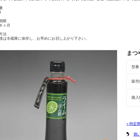
量
l
期限
６ヶ月
方法
後は冷蔵庫に保存し、お早めにお召し上がり下さい。
まつ
型番
販売
購入
» 特定
買