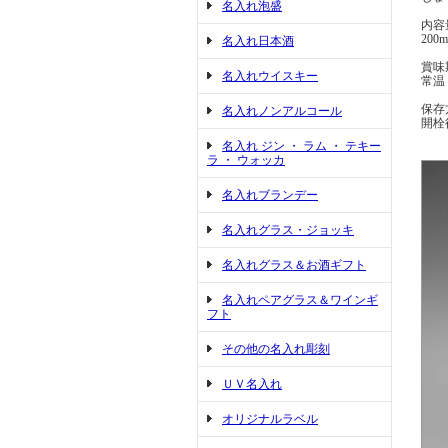
名入れ泡盛
内容
200m
名入れ日本酒
賞味
名入れウイスキー
常温
保存
名入れノンアルコール
開栓
名入れ ジン ・ ラム ・ テキー
ラ ・ ウォッカ
名入れブランデー
名入れグラス・ジョッキ
名入れグラス＆お酒ギフト
名入れペアグラス＆ワインギ
フト
その他の名入れ彫刻
ＵＶ名入れ
オリジナルラベル