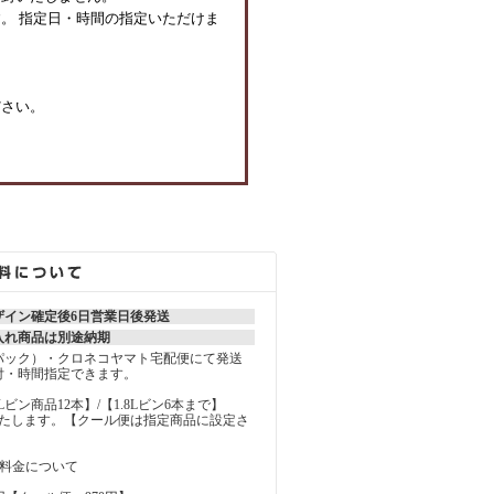
。 指定日・時間の指定いただけま
ださい。
ザイン確定後6日営業日後発送
入れ商品は別途納期
パック）・クロネコヤマト宅配便にて発送
付・時間指定できます。
MLビン商品12本】/【1.8Lビン6本まで】
いたします。【クール便は指定商品に設定さ
の料金について