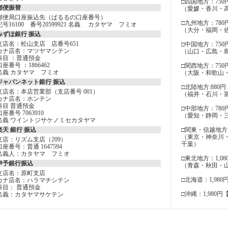
□四国地方：750
郵便振替
（愛媛・香川・
郵便局口座振込先（ぱるるの口座番号）
□九州地方：780
記号16100 番号20599921 名義 カタヤマ フミオ
（大分・福岡・
みずほ銀行 振込
支店名：松山支店 店番号651
□中国地方：750
カナ店名：マツヤマシテン
（山口・広島・
科目 ：普通預金
口座番号 ：1866462
□関西地方：750
名義 カタヤマ フミオ
（大阪・和歌山
ジャパンネット銀行 振込
□北陸地方:880円
支店名：本店営業部（支店番号 001）
（福井・石川・
カナ店名：ホンテン
科目 普通預金
□中部地方：780
口座番号 7063910
（愛知・静岡・
名義 ワイントジサケノミセカタヤマ
楽天 銀行 振込
□関東・信越地方：
（東京・神奈川
支店：リズム支店（209）
千葉）
口座番号：普通 1647594
名義人：カタヤマ フミオ
□東北地方：1,08
伊予銀行振込
（青森・秋田・
支店名：原町支店
□北海道：1,980
カナ店名：ハラマチシテン
科目： 普通預金
□沖縄：1,980円
名義：カタヤマサケテン