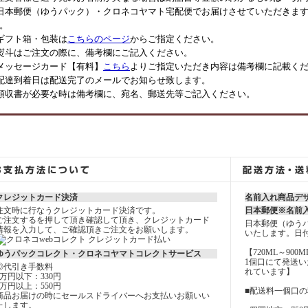
日本郵便（ゆうパック）・クロネコヤマト宅配便でお届けさせていただきます
。
ギフト箱・包装は
こちらのページ
からご指定ください。
熨斗はご注文の際に、備考欄にご記入ください。
メッセージカード【有料】
こちら
よりご指定いただき内容は備考欄に記載く
配達到着日は配送完了のメールでお知らせ致します。
領収書が必要な時は備考欄に、宛名、郵送先等ご記入ください。
クレジットカード決済
名前入れ商品デ
注文時に行なうクレジットカード決済です。
日本郵便※名前
ご注文するを押して頂き確認して頂き、クレジットカード
日本郵便（ゆう
情報を入力して、ご確認頂きご注文をお願いします。
いたします。日
【720ML～900
ゆうパックコレクト・クロネコヤマトコレクトサービス
1個口にて発送
◎代引き手数料
れています】
3万円以下：330円
3万円以上：550円
■配送料一個口
商品お届けの時にセールスドライバーへお支払いお願いい
たします。