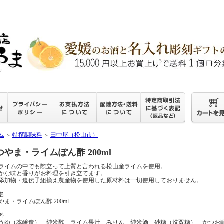
ム
特撰調味料
田中屋（松山市）
＞
＞
つやま・ライムぽん酢 200ml
ライムの中でも際立って上質と言われる松山産ライムを使用。
かな味と香りがお料理を引き立てます。
添加物・遺伝子組換え農産物を使用した原材料は一切使用しておりません。
名
やま・ライムぽん酢 200ml
料
うゆ（本醸造）、純米酢、ライム果汁、みりん、純米酒、砂糖（洗双糖）、かつお