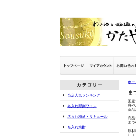
ホー
ま
当店人気ランキング
国産
爽や
名入れ彫刻ワイン
食品
名入れ梅酒・リキュール
商品
まつ
名入れ焼酎
原材
しょ