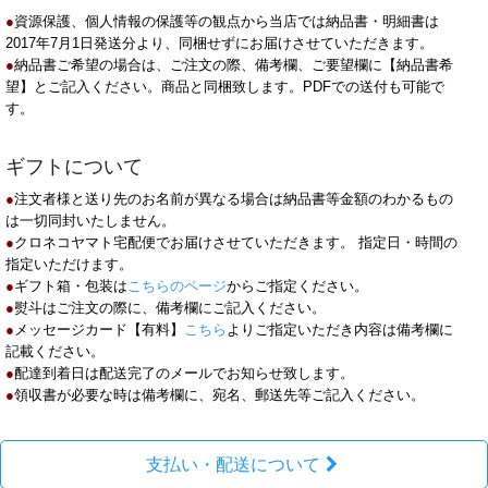
●
資源保護、個人情報の保護等の観点から当店では納品書・明細書は
2017年7月1日発送分より、同梱せずにお届けさせていただきます。
●
納品書ご希望の場合は、ご注文の際、備考欄、ご要望欄に【納品書希
望】とご記入ください。商品と同梱致します。PDFでの送付も可能で
す。
ギフトについて
●
注文者様と送り先のお名前が異なる場合は納品書等金額のわかるもの
は一切同封いたしません。
●
クロネコヤマト宅配便でお届けさせていただきます。 指定日・時間の
指定いただけます。
●
ギフト箱・包装は
こちらのページ
からご指定ください。
●
熨斗はご注文の際に、備考欄にご記入ください。
●
メッセージカード【有料】
こちら
よりご指定いただき内容は備考欄に
記載ください。
●
配達到着日は配送完了のメールでお知らせ致します。
●
領収書が必要な時は備考欄に、宛名、郵送先等ご記入ください。
支払い・配送について