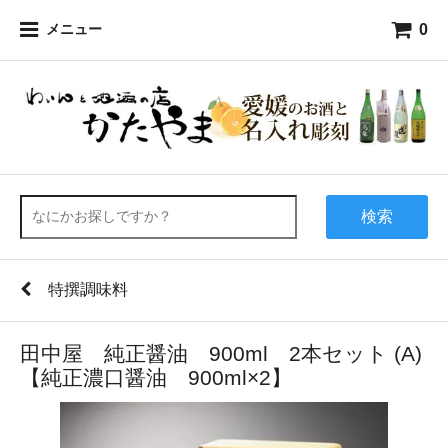
0
メニュー
検索
特撰調味料
田中屋 純正醤油 900ml 2本セット (A)
【純正濃口醤油 900ml×2】