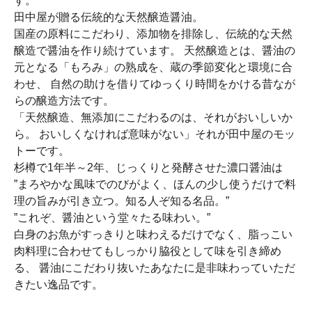
す。
田中屋が贈る伝統的な天然醸造醤油。
国産の原料にこだわり、添加物を排除し、伝統的な天然
醸造で醤油を作り続けています。 天然醸造とは、醤油の
元となる「もろみ」の熟成を、蔵の季節変化と環境に合
わせ、 自然の助けを借りてゆっくり時間をかける昔なが
らの醸造方法です。
「天然醸造、無添加にこだわるのは、それがおいしいか
ら。 おいしくなければ意味がない」それが田中屋のモッ
トーです。
杉樽で1年半～2年、じっくりと発酵させた濃口醤油は
”まろやかな風味でのびがよく、ほんの少し使うだけで料
理の旨みが引き立つ。知る人ぞ知る名品。”
”これぞ、醤油という堂々たる味わい。”
白身のお魚がすっきりと味わえるだけでなく、脂っこい
肉料理に合わせてもしっかり脇役として味を引き締め
る、 醤油にこだわり抜いたあなたに是非味わっていただ
きたい逸品です。