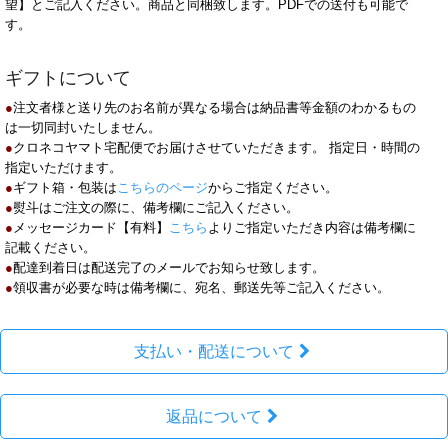
望】とご記入ください。商品と同梱致します。PDFでの送付も可能で
す。
ギフトについて
●
注文者様と送り先のお名前が異なる場合は納品書等金額のわかるもの
は一切同封いたしません。
●
クロネコヤマト宅配便でお届けさせていただきます。 指定日・時間の
指定いただけます。
●
ギフト箱・包装は
こちらのページ
からご指定ください。
●
熨斗はご注文の際に、備考欄にご記入ください。
●
メッセージカード【有料】
こちら
よりご指定いただき内容は備考欄に
記載ください。
●
配達到着日は配送完了のメールでお知らせ致します。
●
領収書が必要な時は備考欄に、宛名、郵送先等ご記入ください。
支払い・配送について
返品について