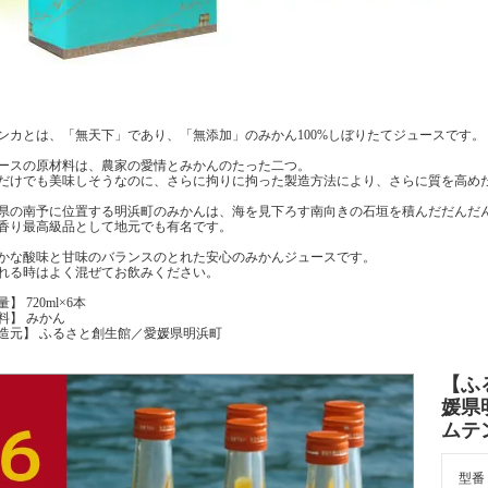
ンカとは、「無天下」であり、「無添加」のみかん100%しぼりたてジュースです。
ースの原材料は、農家の愛情とみかんのたった二つ。
だけでも美味しそうなのに、さらに拘りに拘った製造方法により、さらに質を高め
県の南予に位置する明浜町のみかんは、海を見下ろす南向きの石垣を積んだだんだ
香り最高級品として地元でも有名です。
かな酸味と甘味のバランスのとれた安心のみかんジュースです。
れる時はよく混ぜてお飲みください。
】 720ml×6本
料】 みかん
造元】 ふるさと創生館／愛媛県明浜町
【ふ
媛県
ムテン
型番