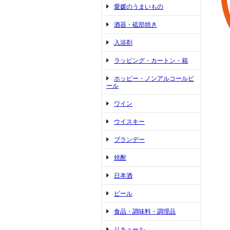
愛媛のうまいもの
酒器・砥部焼き
入浴剤
ラッピング・カートン・箱
ホッピー・ノンアルコールビ
ール
ワイン
ウイスキー
ブランデー
焼酎
日本酒
ビール
食品・調味料・調理品
リキュール