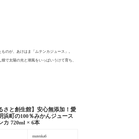
たものが、あけはま「ムテンカジュース」。
ん畑で太陽の光と潮風をいっぱいうけて育ち、
るさと創生館】安心無添加！愛
明浜町の100％みかんジュース
カ 720ml × 6本
mutenka6