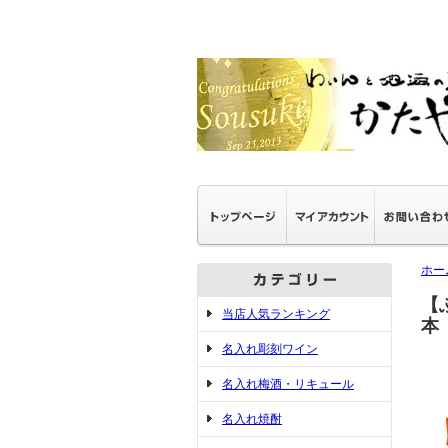
ホー
【
当店人気ランキング
本
名入れ彫刻ワイン
名入れ梅酒・リキュール
名入れ焼酎