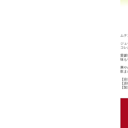
ムテ
ジュ
コレ
愛媛
味も
爽や
飲ま
【容量
【原
【製