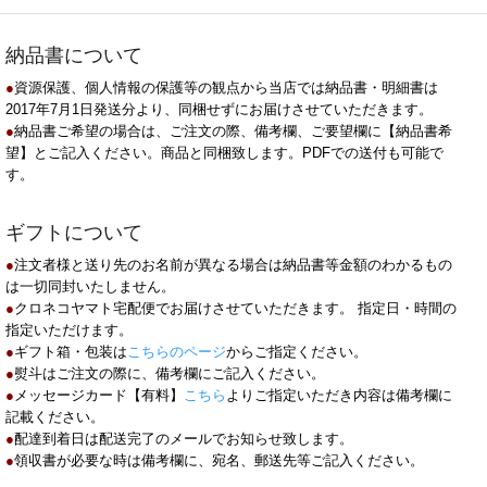
納品書について
●
資源保護、個人情報の保護等の観点から当店では納品書・明細書は
2017年7月1日発送分より、同梱せずにお届けさせていただきます。
●
納品書ご希望の場合は、ご注文の際、備考欄、ご要望欄に【納品書希
望】とご記入ください。商品と同梱致します。PDFでの送付も可能で
す。
ギフトについて
●
注文者様と送り先のお名前が異なる場合は納品書等金額のわかるもの
は一切同封いたしません。
●
クロネコヤマト宅配便でお届けさせていただきます。 指定日・時間の
指定いただけます。
●
ギフト箱・包装は
こちらのページ
からご指定ください。
●
熨斗はご注文の際に、備考欄にご記入ください。
●
メッセージカード【有料】
こちら
よりご指定いただき内容は備考欄に
記載ください。
●
配達到着日は配送完了のメールでお知らせ致します。
●
領収書が必要な時は備考欄に、宛名、郵送先等ご記入ください。