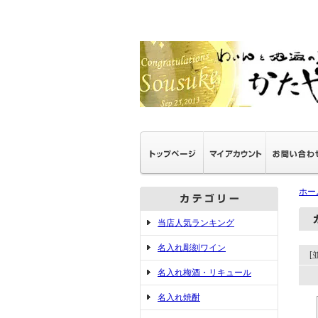
ホー
当店人気ランキング
名入れ彫刻ワイン
[
名入れ梅酒・リキュール
名入れ焼酎