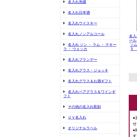
名入れ泡盛
名入れ日本酒
名入れウイスキー
名入れノンアルコール
名入
ール
名入れ ジン ・ ラム ・ テキー
ソム
ラ ・ ウォッカ
X 
名入れブランデー
名入れグラス・ジョッキ
名入れグラス＆お酒ギフト
名入れペアグラス＆ワインギ
フト
その他の名入れ彫刻
ＵＶ名入れ
●
せ
オリジナルラベル
●
す