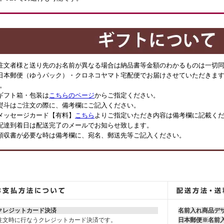
注文者様と送り先のお名前が異なる場合は納品書等金額のわかるものは一切
日本郵便（ゆうパック）・クロネコヤマト宅配便でお届けさせていただきます
。
ギフト箱・包装は
こちらのページ
からご指定ください。
熨斗はご注文の際に、備考欄にご記入ください。
メッセージカード【有料】
こちら
よりご指定いただき内容は備考欄に記載く
配達到着日は配送完了のメールでお知らせ致します。
領収書が必要な時は備考欄に、宛名、郵送先等ご記入ください。
クレジットカード決済
名前入れ商品デ
注文時に行なうクレジットカード決済です。
日本郵便※名前