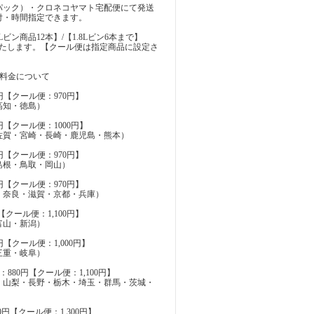
パック）・クロネコヤマト宅配便にて発送
付・時間指定できます。
MLビン商品12本】/【1.8Lビン6本まで】
いたします。【クール便は指定商品に設定さ
の料金について
円【クール便：970円】
高知・徳島）
円【クール便：1000円】
佐賀・宮崎・長崎・鹿児島・熊本）
円【クール便：970円】
島根・鳥取・岡山）
円【クール便：970円】
・奈良・滋賀・京都・兵庫）
【クール便：1,100円】
富山・新潟）
円【クール便：1,000円】
三重・岐阜）
880円【クール便：1,100円】
・山梨・長野・栃木・埼玉・群馬・茨城・
0円【クール便：1,300円】