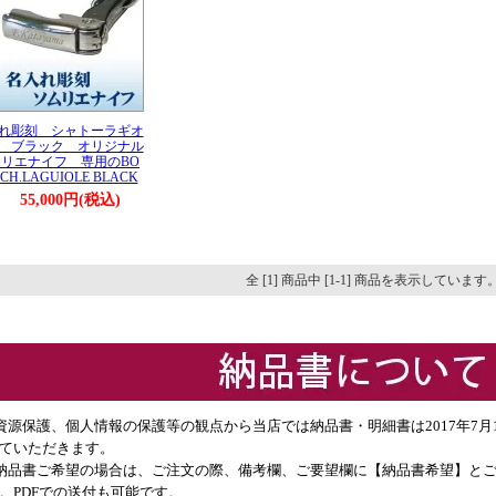
れ彫刻 シャトーラギオ
 ブラック オリジナル
リエナイフ 専用のBO
CH.LAGUIOLE BLACK
55,000円(税込)
全 [1] 商品中 [1-1] 商品を表示しています
資源保護、個人情報の保護等の観点から当店では納品書・明細書は2017年7
ていただきます。
納品書ご希望の場合は、ご注文の際、備考欄、ご要望欄に【納品書希望】と
。PDFでの送付も可能です。