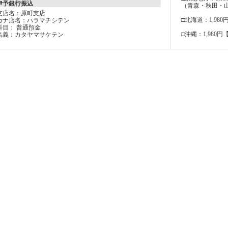
伊予銀行振込
（青森・秋田・
支店名：原町支店
□北海道：1,980
カナ店名：ハラマチシテン
科目： 普通預金
□沖縄：1,980円
名義：カタヤマサケテン