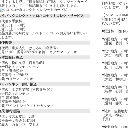
ご注文するを押して頂き確認して頂き、クレジットカード
日本郵便（ゆう
情報を入力して、ご確認頂きご注文をお願いします。
いたします。日
【720ML～900
ゆうパックコレクト・クロネコヤマトコレクトサービス
1個口にて発送
◎代引き手数料
れています】
3万円以下：330円
3万円以上：550円
■配送料一個口
商品お届けの時にセールスドライバーへお支払いお願いい
たします。
□四国地方：750
郵便振替
（愛媛・香川・
郵便局口座振込先（ぱるるの口座番号）
□九州地方：780
記号16100 番号20599921 名義 カタヤマ フミオ
（大分・福岡・
みずほ銀行 振込
支店名：松山支店 店番号651
□中国地方：750
カナ店名：マツヤマシテン
（山口・広島・
科目 ：普通預金
口座番号 ：1866462
□関西地方：750
名義 カタヤマ フミオ
（大阪・和歌山
ジャパンネット銀行 振込
□北陸地方:880円
支店名：本店営業部（支店番号 001）
（福井・石川・
カナ店名：ホンテン
科目 普通預金
□中部地方：780
口座番号 7063910
（愛知・静岡・
名義 ワイントジサケノミセカタヤマ
楽天 銀行 振込
□関東・信越地方：
（東京・神奈川
支店：リズム支店（209）
千葉）
口座番号：普通 1647594
名義人：カタヤマ フミオ
□東北地方：1,08